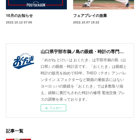
10月のお知らせ
フェアプレイの放棄
2022.10.12 07:00
2022.10.07 19:22
山口県宇部市鵜ノ島の眼鏡・時計の専門店| めがね とけい は おくたき
「めがね とけい は おくたき」は宇部市鵜の島（山
口県）の眼鏡・時計店です。「おくたき」は眼鏡と
時計の販売を始めて63年。THEO（テオ）アンバレ
ンタイン エフェクターなど眼鏡の量販店にはない
ヨーロッパの眼鏡を「おくたき」では多数取り揃
え。経験に裏打ちされた時計の修理 電池交換 ブレ
スの調整を承っております。
フォロー
記事一覧