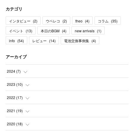
カテゴリ
インタビュー
(
2
)
ウベレコ
(
2
)
theo
(
4
)
コラム
(
35
)
イベント
(
13
)
本日のBGM
(
4
)
new arrivals
(
1
)
info
(
54
)
レビュー
(
14
)
電池交換事例集
(
4
)
アーカイブ
2024
(
7
)
(
1
)
2023
(
10
)
(
2
)
(
1
)
2022
(
17
)
(
1
)
(
2
)
(
1
)
2021
(
19
)
(
1
)
(
1
)
(
2
)
(
1
)
2020
(
18
)